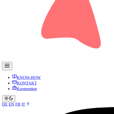
KNOW-HOW
KONTAKT
Kooperation
DE
EN
FR
IT