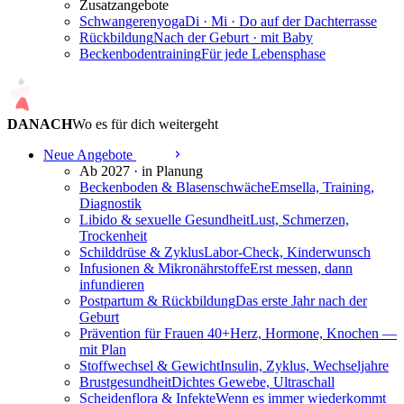
Zusatzangebote
Schwangerenyoga
Di · Mi · Do auf der Dachterrasse
Rückbildung
Nach der Geburt · mit Baby
Beckenbodentraining
Für jede Lebensphase
DANACH
Wo es für dich weitergeht
Neue Angebote
2027
Ab 2027 · in Planung
Beckenboden & Blasenschwäche
Emsella, Training,
Diagnostik
Libido & sexuelle Gesundheit
Lust, Schmerzen,
Trockenheit
Schilddrüse & Zyklus
Labor-Check, Kinderwunsch
Infusionen & Mikronährstoffe
Erst messen, dann
infundieren
Postpartum & Rückbildung
Das erste Jahr nach der
Geburt
Prävention für Frauen 40+
Herz, Hormone, Knochen —
mit Plan
Stoffwechsel & Gewicht
Insulin, Zyklus, Wechseljahre
Brustgesundheit
Dichtes Gewebe, Ultraschall
Scheidenflora & Infekte
Wenn es immer wiederkommt