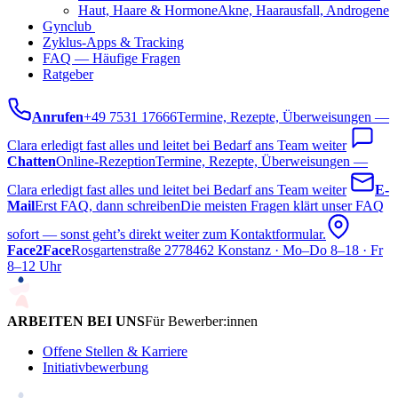
Haut, Haare & Hormone
Akne, Haarausfall, Androgene
Gynclub
ab 2027
Zyklus-Apps & Tracking
FAQ — Häufige Fragen
Ratgeber
Anrufen
+49 7531 17666
Termine, Rezepte, Überweisungen —
Clara erledigt fast alles und leitet bei Bedarf ans Team weiter
Chatten
Online-Rezeption
Termine, Rezepte, Überweisungen —
Clara erledigt fast alles und leitet bei Bedarf ans Team weiter
E-
Mail
Erst FAQ, dann schreiben
Die meisten Fragen klärt unser FAQ
sofort — sonst geht’s direkt weiter zum Kontaktformular.
Face2Face
Rosgartenstraße 27
78462 Konstanz · Mo–Do 8–18 · Fr
8–12 Uhr
ARBEITEN BEI UNS
Für Bewerber:innen
Offene Stellen & Karriere
Initiativbewerbung