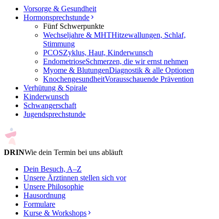
Vorsorge & Gesundheit
Hormonsprechstunde
Fünf Schwerpunkte
Wechseljahre & MHT
Hitzewallungen, Schlaf,
Stimmung
PCOS
Zyklus, Haut, Kinderwunsch
Endometriose
Schmerzen, die wir ernst nehmen
Myome & Blutungen
Diagnostik & alle Optionen
Knochengesundheit
Vorausschauende Prävention
Verhütung & Spirale
Kinderwunsch
Schwangerschaft
Jugendsprechstunde
DRIN
Wie dein Termin bei uns abläuft
Dein Besuch, A–Z
Unsere Ärztinnen stellen sich vor
Unsere Philosophie
Hausordnung
Formulare
Kurse & Workshops