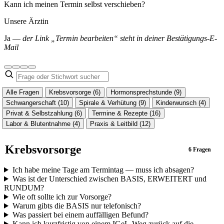
Kann ich meinen Termin selbst verschieben?
Unsere Ärztin
Ja —
der Link „Termin bearbeiten“ steht in deiner Bestätigungs-E-
Mail
Alle Fragen
Krebsvorsorge
(6)
Hormonsprechstunde
(9)
Schwangerschaft
(10)
Spirale & Verhütung
(9)
Kinderwunsch
(4)
Privat & Selbstzahlung
(6)
Termine & Rezepte
(16)
Labor & Blutentnahme
(4)
Praxis & Leitbild
(12)
Krebsvorsorge
6 Fragen
Ich habe meine Tage am Termintag — muss ich absagen?
Was ist der Unterschied zwischen BASIS, ERWEITERT und
RUNDUM?
Wie oft sollte ich zur Vorsorge?
Warum gibts die BASIS nur telefonisch?
Was passiert bei einem auffälligen Befund?
Kann ich kurzfristig von einem IGeL-Weg zurück auf die