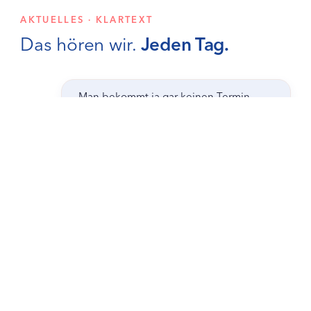
AKTUELLES · KLARTEXT
Das hören wir.
Jeden Tag.
„Man bekommt ja gar keinen Termin
mehr."
„Früher war das alles inklusive."
★★☆☆☆ „Man wird nur noch zur Kasse
gebeten."
„Drei Monate warten — für eine Vorsorge."
„Bei der Vorgängerin ging das noch
ohne."