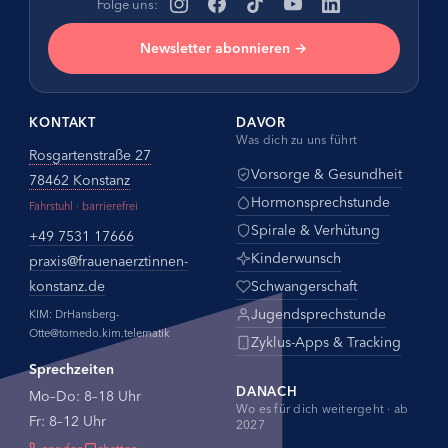
Folge uns:
Newsletter abonnieren →
KONTAKT
DAVOR
Was dich zu uns führt
Rosgartenstraße 27
Vorsorge & Gesundheit
78462 Konstanz
Hormonsprechstunde
Fahrstuhl · barrierefrei
Spirale & Verhütung
+49 7531 17666
Kinderwunsch
praxis@
frauenaerztinnen-
konstanz.de
Schwangerschaft
Jugendsprechstunde
KIM: DrHansberg-
Otte@tomedo.kim.telematik
Zyklus-Apps & Tracking
Sprechzeiten
DANACH
Mo–Do: 8–18 Uhr
Wo es für dich weitergeht · ab
Fr: 8–12 Uhr
2027