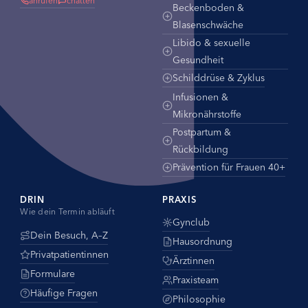
anrufen
chatten
Beckenboden &
Blasenschwäche
Libido & sexuelle
Gesundheit
Schilddrüse & Zyklus
Infusionen &
Mikronährstoffe
Postpartum &
Rückbildung
Prävention für Frauen 40+
DRIN
PRAXIS
Wie dein Termin abläuft
Gynclub
Dein Besuch, A–Z
Hausordnung
Privatpatientinnen
Ärztinnen
Formulare
Praxisteam
Häufige Fragen
Philosophie