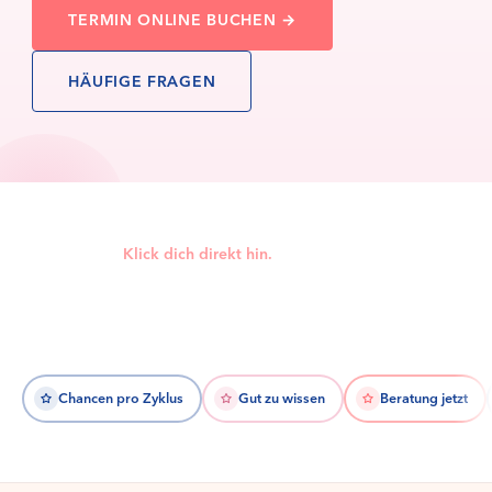
Prävention für Frauen 40+
TERMIN ONLINE BUCHEN →
Beckenbodentraining
Die meisten Fragen klärt unser FAQ sofort — sonst geht’s direkt weiter
Stoffwechsel & Gewicht
zum Kontaktformular.
Brustgesundheit
HÄUFIGE FRAGEN
Scheidenflora & Infekte
Haut, Haare & Hormone
FACE2FACE
ab 2027
Rosgartenstraße 27
78462 Konstanz · Mo–Do 8–18 · Fr 8–12 Uhr
Du suchst …?
Klick dich direkt hin.
Ein Klick bringt dich zum passenden Abschnitt — ohne Scrollen.
Chancen pro Zyklus
Gut zu wissen
Beratung jetzt