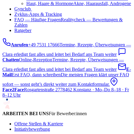
Haut, Haare & Hormone
Akne, Haarausfall, Androgene
Gynclub
ab 2027
Zyklus-Apps & Tracking
FAQ — Häufige Fragen
Realitycheck — Bewertungen &
Zahlen
Ratgeber
Anrufen
+49 7531 17666
Termine, Rezepte, Überweisungen —
Clara erledigt fast alles und leitet bei Bedarf ans Team weiter
Chatten
Online-Rezeption
Termine, Rezepte, Überweisungen —
Clara erledigt fast alles und leitet bei Bedarf ans Team weiter
E-
Mail
Erst FAQ, dann schreiben
Die meisten Fragen klärt unser FAQ
sofort — sonst geht’s direkt weiter zum Kontaktformular.
Face2Face
Rosgartenstraße 27
78462 Konstanz · Mo–Do 8–18 · Fr
8–12 Uhr
ARBEITEN BEI UNS
Für Bewerber:innen
Offene Stellen & Karriere
Initiativbewerbung