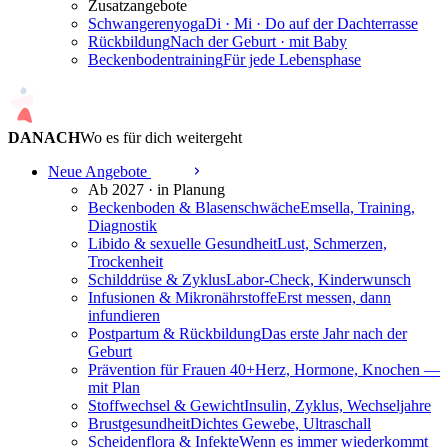
Zusatzangebote
Schwangerenyoga
Di · Mi · Do auf der Dachterrasse
Rückbildung
Nach der Geburt · mit Baby
Beckenbodentraining
Für jede Lebensphase
DANACH
Wo es für dich weitergeht
Neue Angebote
2027
Ab 2027 · in Planung
Beckenboden & Blasenschwäche
Emsella, Training,
Diagnostik
Libido & sexuelle Gesundheit
Lust, Schmerzen,
Trockenheit
Schilddrüse & Zyklus
Labor-Check, Kinderwunsch
Infusionen & Mikronährstoffe
Erst messen, dann
infundieren
Postpartum & Rückbildung
Das erste Jahr nach der
Geburt
Prävention für Frauen 40+
Herz, Hormone, Knochen —
mit Plan
Stoffwechsel & Gewicht
Insulin, Zyklus, Wechseljahre
Brustgesundheit
Dichtes Gewebe, Ultraschall
Scheidenflora & Infekte
Wenn es immer wiederkommt