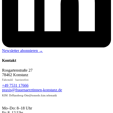
Newsletter abonnieren →
Kontakt
Rosgartenstraße 27
78462 Konstanz
Fahrstuhl · barrierefrei
+49 7531 17666
praxis@
frauenaerztinnen-konstanz.de
KIM: DrHansberg-Otte@tomedo.kim.telematik
Sprechzeiten
Mo–Do: 8–18 Uhr
Fr: 8–12 Uhr