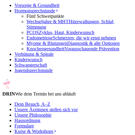
Vorsorge & Gesundheit
Hormonsprechstunde
Fünf Schwerpunkte
Wechseljahre & MHT
Hitzewallungen, Schlaf,
Stimmung
PCOS
Zyklus, Haut, Kinderwunsch
Endometriose
Schmerzen, die wir ernst nehmen
Myome & Blutungen
Diagnostik & alle Optionen
Knochengesundheit
Vorausschauende Prävention
Verhütung & Spirale
Kinderwunsch
Schwangerschaft
Jugendsprechstunde
DRIN
Wie dein Termin bei uns abläuft
Dein Besuch, A–Z
Unsere Ärztinnen stellen sich vor
Unsere Philosophie
Hausordnung
Formulare
Kurse & Workshops