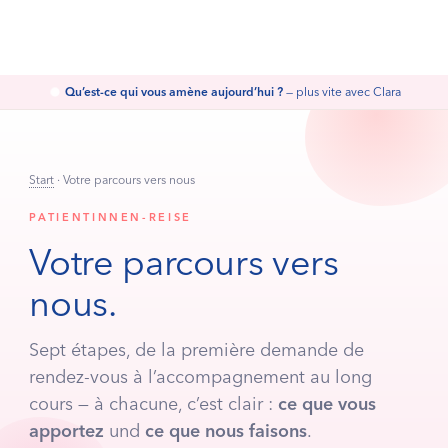
DAVOR
TRAVAILLER AVEC NOUS
Ce qui vous amène
Pour les candidates
APPELER
Qu’est-ce qui vous amène aujourd’hui ?
— plus vite avec Clara
+49 7531 17666
DRIN
COLLABORER
Rendez-vous, ordonnances, orientations — Clara gère presque tout et
Comment se déroule votre rendez-vous
Coopération & B2B
transmet à l’équipe si nécessaire
Ménopause & THM
Start
· Votre parcours vers nous
SOPK
DANACH
SERVICE & ORGANISATION
PATIENTINNEN-REISE
Pour aller plus loin
Fournisseurs & organisation
Endométriose
Votre parcours vers
CHATTER
Fibromes & saignements
Réception en ligne
2027
Santé osseuse
nous.
Rendez-vous, ordonnances, orientations — Clara gère presque tout et
Périnée & fuites urinaires
transmet à l’équipe si nécessaire
Libido & santé sexuelle
Sept étapes, de la première demande de
Thyroïde & cycle
rendez-vous à l’accompagnement au long
cours — à chacune, c’est clair :
ce que vous
Perfusions & micronutriments
Yoga prénatal
E-MAIL
apportez
und
ce que nous faisons
.
Post-partum & rééducation
D’abord la FAQ, puis écrire
Rééducation postnatale