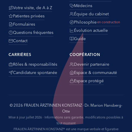
Médecins
Votre visite, de A à Z
Équipe du cabinet
Patientes privées
Philosophie
en construction
Formulaires
Évolution actuelle
Questions fréquentes
Guide
Contact
CARRIÈRES
COOPÉRATION
Rôles & responsabilités
Devenir partenaire
Candidature spontanée
Espace & communauté
Espace protégé
© 2026 FRAUEN ÄRZTINNEN KONSTANZ · Dr. Marion Hansberg-
Otte
Mise à jour juillet 2026 · Informations sans garantie, modifications possibles à
tout moment
FRAUEN ÄRZTINNEN KONSTANZ® est une marque verbale et figurative