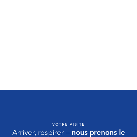
WIR
Nous vous accompagnons de
l’adolescence à la maturité —
prévention, grossesse,
hormones, bien vieillir
Un seul cabinet, toutes les
étapes — pas de transmission à
des confrères inconnus
Nous orientons si besoin vers
une consultation spécialisée
VOTRE VISITE
Arriver, respirer —
nous prenons le