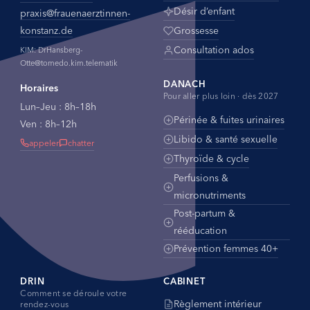
Désir d’enfant
praxis@
frauenaerztinnen-
konstanz.de
Grossesse
Consultation ados
KIM: DrHansberg-
Otte@tomedo.kim.telematik
DANACH
Horaires
Pour aller plus loin · dès 2027
Lun–Jeu : 8h–18h
Périnée & fuites urinaires
Ven : 8h–12h
Libido & santé sexuelle
appeler
chatter
Thyroïde & cycle
Perfusions &
micronutriments
Post-partum &
rééducation
Prévention femmes 40+
DRIN
CABINET
Comment se déroule votre
Règlement intérieur
rendez-vous