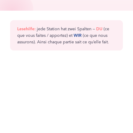
Prévention femmes 40+
Entraînement du périnée
La plupart des questions trouvent une réponse dans notre FAQ —
Métabolisme & poids
sinon, écrivez-nous via le formulaire de contact.
Santé du sein
Flore vaginale & infections
Lesehilfe:
jede Station hat zwei Spalten —
DU
(ce
que vous faites / apportez) et
WIR
(ce que nous
Peau, cheveux & hormones
assurons). Ainsi chaque partie sait ce qu’elle fait.
FACE2FACE
Rosgartenstraße 27
78462 Constance · Lun–Jeu 8h–18h · Ven 8h–12h
DU