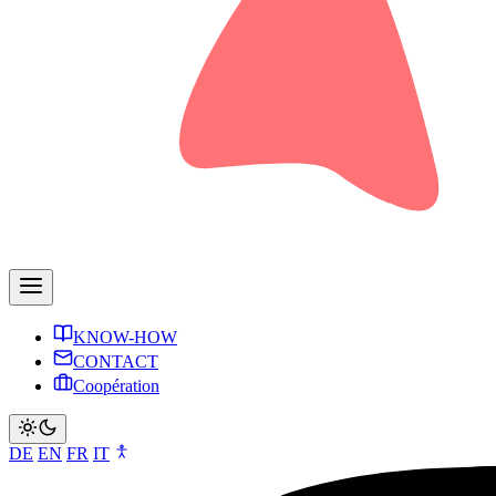
KNOW-HOW
CONTACT
Coopération
DE
EN
FR
IT