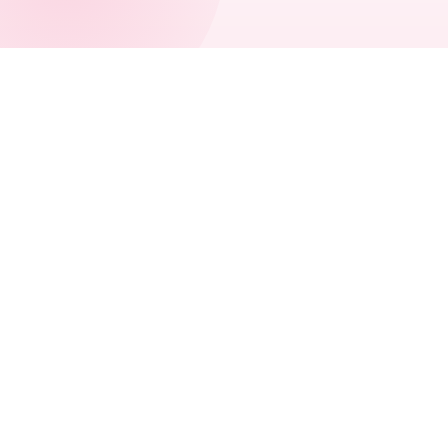
Fibromes & saignements
Diagnostic & toutes les options
Santé osseuse
Prévention proactive