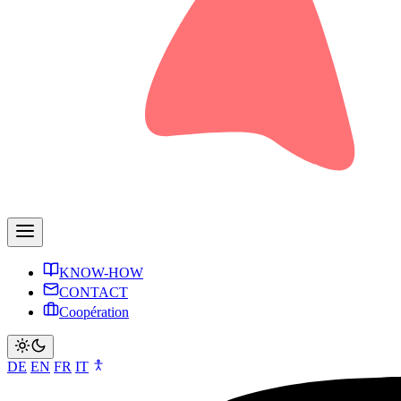
KNOW-HOW
CONTACT
Coopération
DE
EN
FR
IT