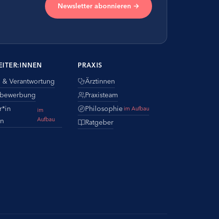
Newsletter abonnieren →
EITER:INNEN
PRAXIS
n & Verantwortung
Ärztinnen
tbewerbung
Praxisteam
r*in
Philosophie
im Aufbau
im
Aufbau
n
Ratgeber