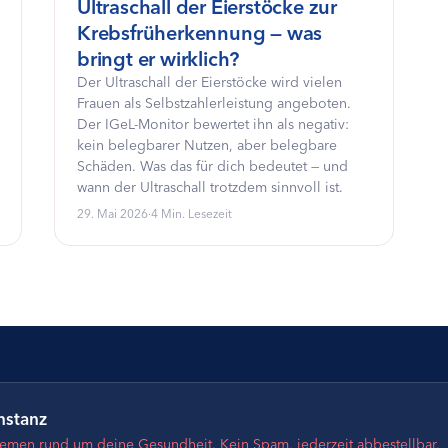
Ultraschall der Eierstöcke zur
Krebsfrüherkennung — was
bringt er wirklich?
Der Ultraschall der Eierstöcke wird vielen
Frauen als Selbstzahlerleistung angeboten.
Der IGeL-Monitor bewertet ihn als negativ:
kein belegbarer Nutzen, aber belegbare
Schäden. Was das für dich bedeutet — und
wann der Ultraschall trotzdem sinnvoll ist.
29. Mai 2026
·
4 Min. Lesezeit
nstanz
hemen rund um deine Gesundheit. Kein Spam, jederzeit abbestellbar.