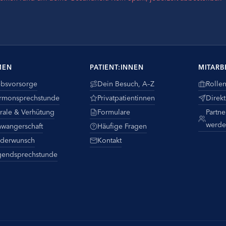
MEN
PATIENT:INNEN
MITARB
ebsvorsorge
Dein Besuch, A–Z
Rolle
rmonsprechstunde
Privatpatientinnen
Direk
rale & Verhütung
Formulare
Partne
werde
hwangerschaft
Häufige Fragen
nderwunsch
Kontakt
gendsprechstunde