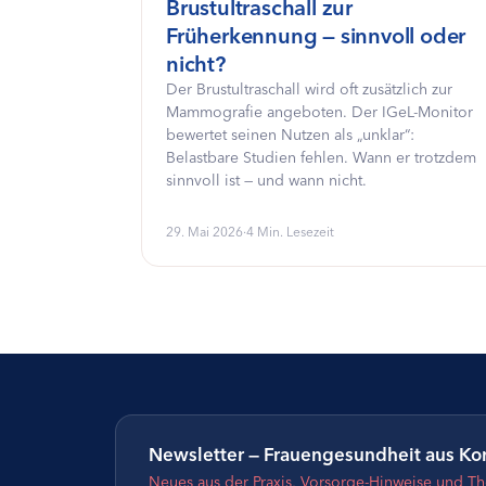
Brustultraschall zur
Früherkennung — sinnvoll oder
nicht?
Der Brustultraschall wird oft zusätzlich zur
Mammografie angeboten. Der IGeL-Monitor
bewertet seinen Nutzen als „unklar“:
Belastbare Studien fehlen. Wann er trotzdem
sinnvoll ist — und wann nicht.
29. Mai 2026
·
4 Min. Lesezeit
Newsletter — Frauengesundheit aus Ko
Neues aus der Praxis, Vorsorge-Hinweise und T