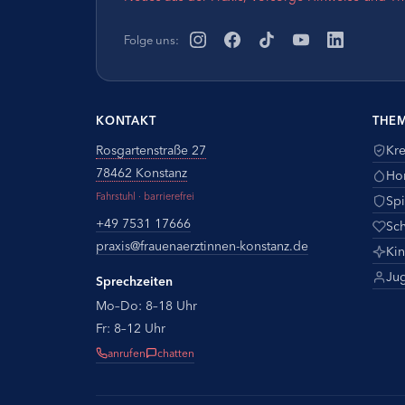
Folge uns:
KONTAKT
THE
Rosgartenstraße 27
Kr
78462 Konstanz
Ho
Fahrstuhl · barrierefrei
Spi
+49 7531 17666
Sc
praxis@
frauenaerztinnen-konstanz.de
Ki
Ju
Sprechzeiten
Mo–Do: 8–18 Uhr
Fr: 8–12 Uhr
anrufen
chatten