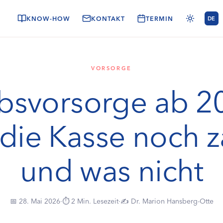
KNOW-HOW
KONTAKT
TERMIN
DE
DRIN
Wie dein Termin bei uns abläuft
VORSORGE
CHATTEN
bsvorsorge ab 2
Dein Besuch, A–Z
Online-Rezeption
Termine, Rezepte, Überweisungen — Clara erledigt fast alles
Unsere Ärztinnen stellen sich vor
und leitet bei Bedarf ans Team weiter
die Kasse noch za
Unsere Philosophie
Formulare
und was nicht
📅 28. Mai 2026
·
⏱ 2 Min. Lesezeit
·
✍️ Dr. Marion Hansberg-Otte