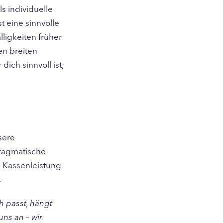
s individuelle
t eine sinnvolle
lligkeiten früher
en breiten
dich sinnvoll ist,
sere
pragmatische
e Kassenleistung
.
h passt, hängt
ns an – wir