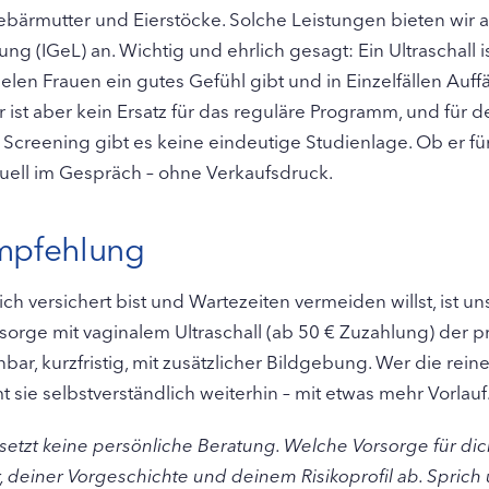
ebärmutter und Eierstöcke. Solche Leistungen bieten wir al
ng (IGeL) an. Wichtig und ehrlich gesagt: Ein Ultraschall is
elen Frauen ein gutes Gefühl gibt und in Einzelfällen Auffä
r ist aber kein Ersatz für das reguläre Programm, und für d
s Screening gibt es keine eindeutige Studienlage. Ob er für 
iduell im Gespräch – ohne Verkaufsdruck.
mpfehlung
h versichert bist und Wartezeiten vermeiden willst, ist un
rge mit vaginalem Ultraschall (ab 50 € Zuzahlung) der 
ar, kurzfristig, mit zusätzlicher Bildgebung. Wer die rein
sie selbstverständlich weiterhin – mit etwas mehr Vorlauf
rsetzt keine persönliche Beratung. Welche Vorsorge für dic
 deiner Vorgeschichte und deinem Risikoprofil ab. Sprich u