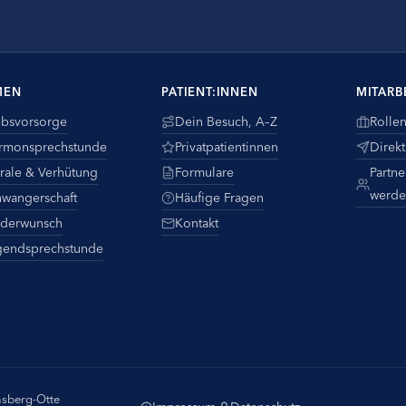
MEN
PATIENT:INNEN
MITARB
ebsvorsorge
Dein Besuch, A–Z
Rolle
rmonsprechstunde
Privatpatientinnen
Direk
rale & Verhütung
Formulare
Partne
werde
hwangerschaft
Häufige Fragen
nderwunsch
Kontakt
gendsprechstunde
sberg-Otte