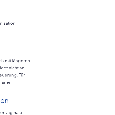
nisation
ch mit längeren
iegt nicht an
euerung. Für
planen.
men
er vaginale