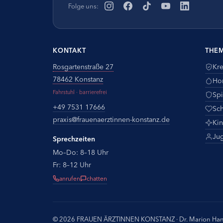
Folge uns:
KONTAKT
THE
Rosgartenstraße 27
Kr
78462 Konstanz
Ho
Fahrstuhl · barrierefrei
Spi
+49 7531 17666
Sc
praxis@
frauenaerztinnen-konstanz.de
Ki
Ju
Sprechzeiten
Mo–Do: 8–18 Uhr
Fr: 8–12 Uhr
anrufen
chatten
© 2026 FRAUEN ÄRZTINNEN KONSTANZ · Dr. Marion Han