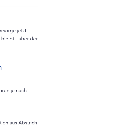
rsorge jetzt
bleibt – aber der
n
ören je nach
tion aus Abstrich