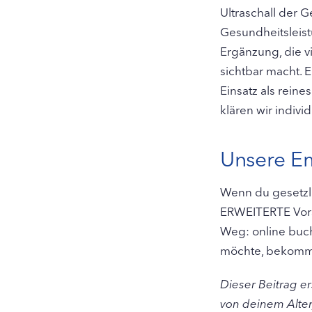
Ultraschall der G
Gesundheitsleistu
Ergänzung, die vi
sichtbar macht. E
Einsatz als reine
klären wir indiv
Unsere E
Wenn du gesetzlic
ERWEITERTE Vorso
Weg: online buchb
möchte, bekommt 
Dieser Beitrag e
von deinem Alter,