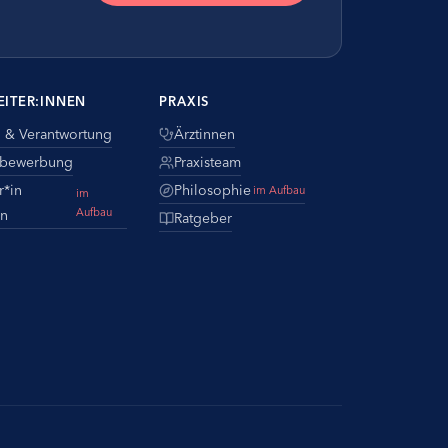
EITER:INNEN
PRAXIS
n & Verantwortung
Ärztinnen
tbewerbung
Praxisteam
r*in
Philosophie
im Aufbau
im
Aufbau
n
Ratgeber