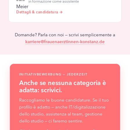
in formazione come assistente
Dettagli & candidatura →
Domande? Parla con noi — scrivi semplicemente a
karriere@frauenaerztinnen-konstanz.de
INITIATIVBEWERBUNG — JEDERZEIT
Anche se nessuna categoria è
adatta: scrivici.
Raccogliamo le buone candidature. Se il tuo
profilo è adatto — anche IT/digitalizzazione
dello studio, assistenza al team, gestione
dello studio — ci faremo sentire.