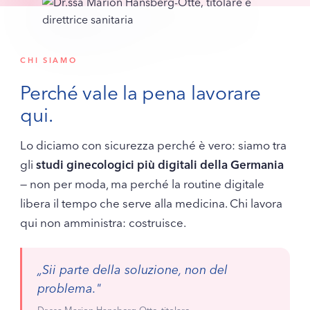
Prevenzione donne 40+
Pavimento pelvico
La maggior parte delle domande trova risposta nelle nostre FAQ —
Metabolismo & peso
altrimenti scrivici tramite il modulo di contatto.
Salute del seno
CHI SIAMO
Flora vaginale & infezioni
Pelle, capelli & ormoni
Perché vale la pena lavorare
FACE2FACE
qui.
Rosgartenstraße 27
78462 Costanza · Lun–Gio 8–18 · Ven 8–12
Lo diciamo con sicurezza perché è vero: siamo tra
gli
studi ginecologici più digitali della Germania
— non per moda, ma perché la routine digitale
libera il tempo che serve alla medicina. Chi lavora
qui non amministra: costruisce.
„Sii parte della soluzione, non del
problema."