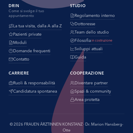
DRIN
STUDIO
Come si svolge il tuo
Regolamento interno
appuntamento
Dottoresse
La tua visita, dalla A alla Z
Team dello studio
Pazienti private
Filosofia
in costruzione
Moduli
Sviluppi attuali
Domande frequenti
Guida
Contatto
CARRIERE
COOPERAZIONE
Ruoli & responsabilità
Diventare partner
Candidatura spontanea
Spazi & community
Area protetta
© 2026 FRAUEN ÄRZTINNEN KONSTANZ · Dr. Marion Hansberg-
Otte