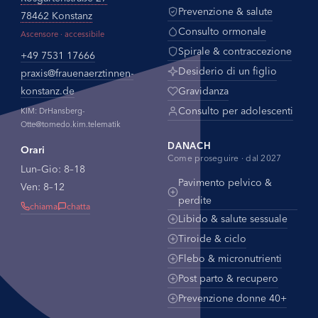
Prevenzione & salute
78462 Konstanz
Consulto ormonale
Ascensore · accessibile
Spirale & contraccezione
+49 7531 17666
Desiderio di un figlio
praxis@
frauenaerztinnen-
konstanz.de
Gravidanza
Consulto per adolescenti
KIM: DrHansberg-
Otte@tomedo.kim.telematik
DANACH
Orari
Come proseguire · dal 2027
Lun–Gio: 8–18
Pavimento pelvico &
Ven: 8–12
perdite
chiama
chatta
Libido & salute sessuale
Tiroide & ciclo
Flebo & micronutrienti
Post parto & recupero
Prevenzione donne 40+