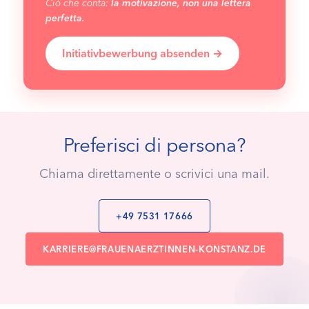
Ciò che conta:
la motivazione, non una lettera
perfetta.
Initiativbewerbung absenden →
Preferisci di persona?
Chiama direttamente o scrivici una mail.
+49 7531 17666
KARRIERE@
FRAUENAERZTINNEN-KONSTANZ.DE